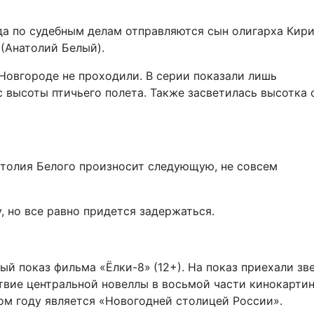
да по судебным делам отправляются сын олигарха Кир
(Анатолий Белый).
Новгороде не проходили. В серии показали лишь
 высоты птичьего полета. Также засветилась высотка 
атолия Белого произносит следующую, не совсем
 но все равно придется задержаться.
ый показ фильма «Ёлки-8»
(12+). На показ приехали зв
ствие центральной новеллы в восьмой части кинокарти
ом году является «Новогодней столицей России».