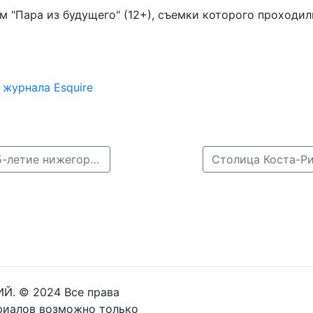
м "Пара из будущего" (12+), съемки которого проходил
 журнала Esquire
← Братья Кристовские из Uma2rman приехали на 75-летие нижегородского «Торпедо»
Й. © 2024 Все права
риалов возможно только