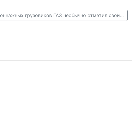
Конвейер среднетоннажных грузовиков ГАЗ необычно отметил свой 45-летний юбилей →