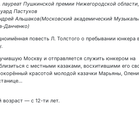
, лауреат Пушкинской премии Нижегородской области,
дуард Пастухов
Андрей Альшаков(Московский академический Музыкал
а-Данченко)
дноимённая повесть Л. Толстого о пребывании юнкера 
.
учившую Москву и отправляется служить юнкером на
сблизиться с местными казаками, восхитившими его св
Покорённый красотой молодой казачки Марьяны, Олен
 станице…
возраст — с 12-ти лет.