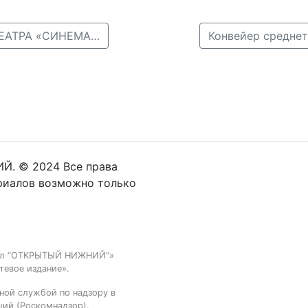
← ГАРИК СУКАЧЕВ ПРЕДСТАВИТ ЗРИТЕЛЯМ КИНОТЕАТРА «СИНЕМА ПАРК ФАНТАСТИКА» РЕЖИССЕРСКУЮ РАБОТУ «ТО, ЧТО ВО МНЕ»
Й. © 2024 Все права
риалов возможно только
тал “ОТКРЫТЫЙ НИЖНИЙ”»
тевое издание».
ной службой по надзору в
ций (Роскомнадзор).