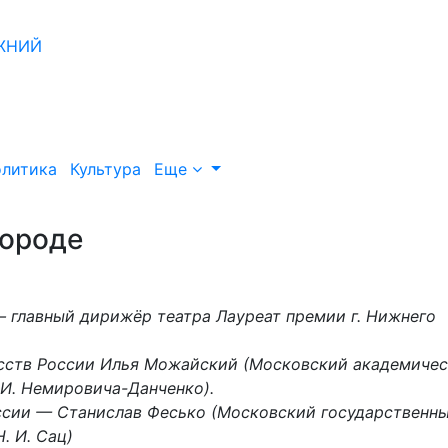
литика
Культура
Еще
городе
 главный дирижёр театра Лауреат премии г. Нижнего
сств России Илья Можайский (Московский академиче
 И. Немировича-Данченко).
сии — Станислав Фесько (Московский государственн
. И. Сац)