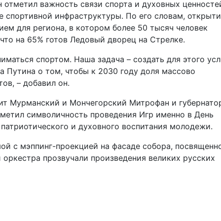
 отметил важность связи спорта и духовных ценносте
е спортивной инфраструктуры. По его словам, открыт
ем для региона, в котором более 50 тысяч человек
что на 65% готов Ледовый дворец на Стрелке.
маться спортом. Наша задача – создать для этого ус
 Путина о том, чтобы к 2030 году доля массово
ов, – добавил он.
ит Мурманский и Мончегорский Митрофан и губернато
метил символичность проведения Игр именно в День
 патриотического и духовного воспитания молодежи.
ой с мэппинг-проекцией на фасаде собора, посвященн
и оркестра прозвучали произведения великих русских