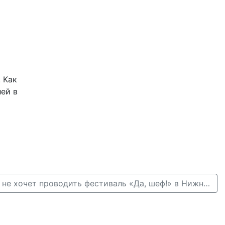
. Как
ей в
Константин Ивлев не хочет проводить фестиваль «Да, шеф!» в Нижнем Новгороде →