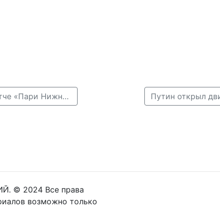
← Группа «Рок Острова» выступит на домашнем матче «Пари Нижний Новгород»
Путин открыл дв
Й. © 2024 Все права
риалов возможно только