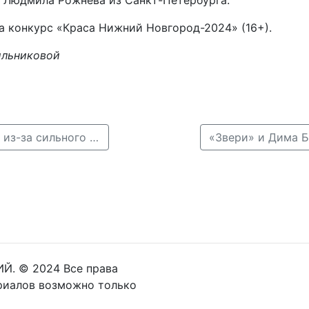
а конкурс «Краса Нижний Новгород-2024» (16+).
ильниковой
← «Приволжскую фиесту» 14 и 15 августа отменили из-за сильного ветра
Й. © 2024 Все права
риалов возможно только