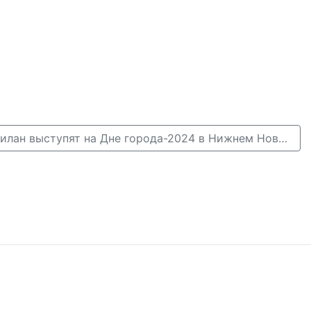
«Звери» и Дима Билан выступят на Дне города-2024 в Нижнем Новгороде →