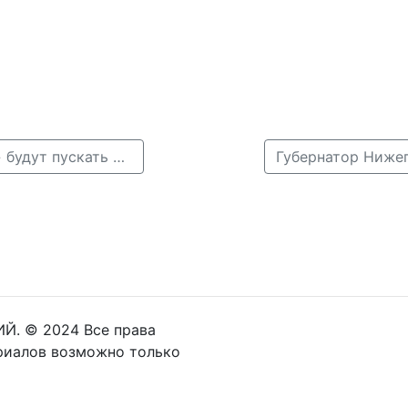
← На нижегородский кинофестиваль «Горький fest» будут пускать по мультипассам
Й. © 2024 Все права
риалов возможно только