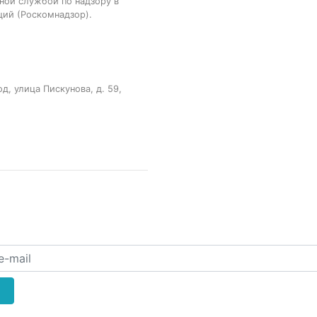
ной службой по надзору в
ций (Роскомнадзор).
, улица Пискунова, д. 59,