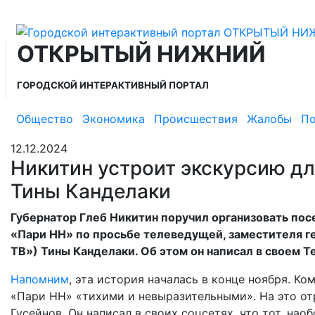
ОТКРЫТЫЙ НИЖНИЙ
ГОРОДСКОЙ ИНТЕРАКТИВНЫЙ ПОРТАЛ
Общество
Экономика
Происшествия
Жалобы
По
12.12.2024
Никитин устроит экскурсию дл
Тины Канделаки
Губернатор Глеб Никитин поручил организовать по
«Пари НН» по просьбе телеведущей, заместителя г
ТВ») Тины Канделаки. Об этом он написал в своем T
Напомним
, эта история началась в конце ноября. К
«Пари НН» «тихими и невыразительными». На это от
Гусейнов. Он написал в своих соцсетях, что тот, на