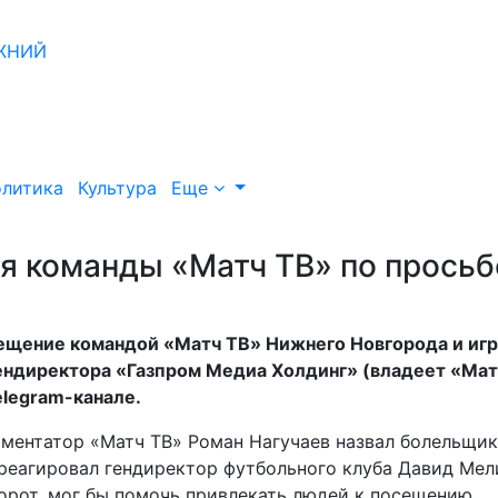
литика
Культура
Еще
я команды «Матч ТВ» по просьб
сещение командой «Матч ТВ» Нижнего Новгорода и иг
ендиректора «Газпром Медиа Холдинг» (владеет «Мат
elegram-канале.
омментатор «Матч ТВ» Роман Нагучаев назвал болельщи
реагировал гендиректор футбольного клуба Давид Мел
оборот, мог бы помочь привлекать людей к посещению