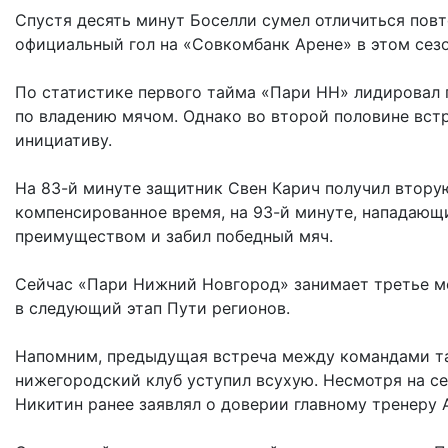
Спустя десять минут Боселли сумел отличиться пов
официальный гол на «Совкомбанк Арене» в этом сезо
По статистике первого тайма «Пари НН» лидировал 
по владению мячом. Однако во второй половине вст
инициативу.
На 83-й минуте защитник Свен Карич получил вторую
компенсированное время, на 93-й минуте, нападаю
преимуществом и забил победный мяч.
Сейчас «Пари Нижний Новгород» занимает третье ме
в следующий этап Пути регионов.
Напомним, предыдущая встреча между командами та
нижегородский клуб уступил всухую. Несмотря на с
Никитин ранее заявлял о доверии главному тренеру