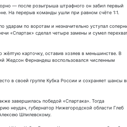
торно — после розыгрыша штрафного он забил первый
не. На перерыв команды ушли при равном счёте 1:1.
по ударам по воротам и незначительно уступал соперн
речи «Спартак» сделал четыре замены и сумел перехва
 жёлтую карточку, оставив хозяев в меньшинстве. В
щий Жедсон Фернандеш воспользовался численным
сто в своей группе Кубка России и сохраняет шансы 
кже завершилась победой «Спартака». Тогда
ерию неудач, губернатор Нижегородской области Глеб
 Алексею Шпилевскому.