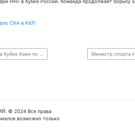
ри НН» в Кубке России. Команда продолжает борьбу з
рало СКА в КХЛ
← Нижегородец Роман Минеев завоевал «бронзу» на Кубке Азии по триатлону
Й. © 2024 Все права
риалов возможно только