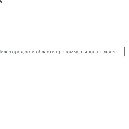
а
Министр спорта Нижегородской области прокомментировал скандал вокруг частного боксерского клуба →