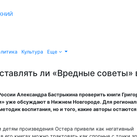
литика
Культура
Еще
ставлять ли «Вредные советы» 
оссии Александра Бастрыкина проверить книги Григо
ки» уже обсуждают
в Нижнем Новгороде. Для региона
методик воспитания, но и того, какие авторы остаются
 детям произведения Остера привели как негативный
 в его книгах можно трактовать как спорные с точки з