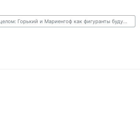
Классика под прицелом: Горький и Мариенгоф как фигуранты будущих экспертиз →