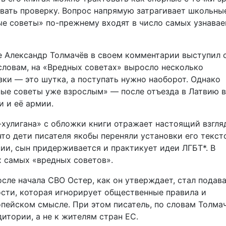
вать проверку. Вопрос напрямую затрагивает школьны
ые советы» по-прежнему входят в число самых узнава
 Александр Толмачёв в своем комментарии выступил 
 словам, на «Вредных советах» выросло несколько
зки — это шутка, а поступать нужно наоборот. Однако
дные советы уже взрослым» — после отъезда в Латвию в
 и её армии.
-хулигана» с обложки книги отражает настоящий взгля
что дети писателя якобы переняли установки его текст
сии, сын придерживается и практикует идеи ЛГБТ*. В
х самых «вредных советов».
сле начала СВО Остер, как он утверждает, стал подав
ости, которая игнорирует общественные правила и
опейском смысле. При этом писатель, по словам Толмач
итории, а не к жителям стран ЕС.