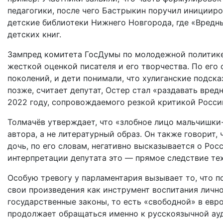
педагогики, после чего Бастрыкин поручил иницииро
детские библиотеки Нижнего Новгорода, где «Вредн
детских книг.
Зампред комитета ГосДумы по молодежной политике
жесткой оценкой писателя и его творчества. По его
поколений, и дети понимали, что хулиганские подска
позже, считает депутат, Остер стал «раздавать вре
2022 году, сопровождаемого резкой критикой России
Толмачёв утверждает, что «злобное лицо мальчишки
автора, а не литературный образ. Он также говорит, 
дочь, по его словам, негативно высказывается о Рос
интерпретации депутата это — прямое следствие те
Особую тревогу у парламентария вызывает то, что по
свои произведения как инструмент воспитания личн
государственные законы, то есть «свободной» в евр
продолжает обращаться именно к русскоязычной ауд