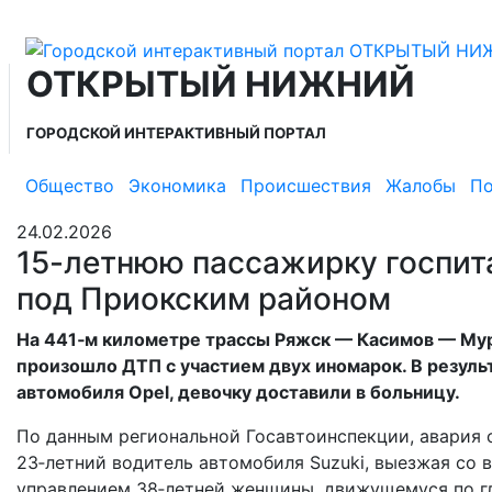
ОТКРЫТЫЙ НИЖНИЙ
ГОРОДСКОЙ ИНТЕРАКТИВНЫЙ ПОРТАЛ
Общество
Экономика
Происшествия
Жалобы
По
24.02.2026
15-летнюю пассажирку госпит
под Приокским районом
На 441‑м километре трассы Ряжск — Касимов — Му
произошло ДТП с участием двух иномарок. В резуль
автомобиля Opel, девочку доставили в больницу.
По данным региональной Госавтоинспекции, авария с
23‑летний водитель автомобиля Suzuki, выезжая со в
управлением 38‑летней женщины, движущемуся по г