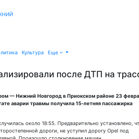
литика
Культура
Еще
ализировали после ДТП на трас
ром — Нижний Новгород в Приокском районе 23 февр
тате аварии травмы получила 15‑летняя пассажирка
лучилась около 18:55. Предварительно установлено, ч
торостепенной дороги, не уступил дорогу Opel под
лавной. Произошло столкновение машин.