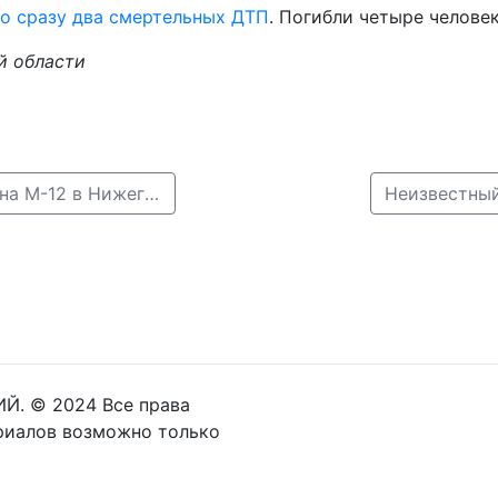
о сразу два смертельных ДТП
. Погибли четыре человек
й области
← Появились подробности ДТМ с микроавтобусом на М-12 в Нижегородской области
Неизвестный
Й. © 2024 Все права
риалов возможно только