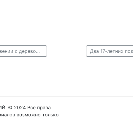
← Водитель Renault разбился насмерть при столкновении с деревом в Нижегородской области
Й. © 2024 Все права
риалов возможно только