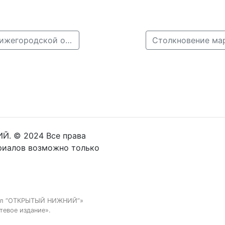
← Два человека погибли в ДТП под Лукояновом в Нижегородской области
Й. © 2024 Все права
риалов возможно только
тал “ОТКРЫТЫЙ НИЖНИЙ”»
тевое издание».