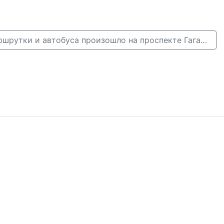
Столкновение маршрутки и автобуса произошло на проспекте Гагарина 24 ноября →