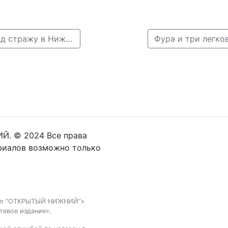
← Виновника ДТП с пятью погибшими заключили под стражу в Нижнем Новгороде
Й. © 2024 Все права
риалов возможно только
тал “ОТКРЫТЫЙ НИЖНИЙ”»
тевое издание».