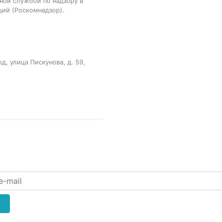
ной службой по надзору в
ций (Роскомнадзор).
, улица Пискунова, д. 59,