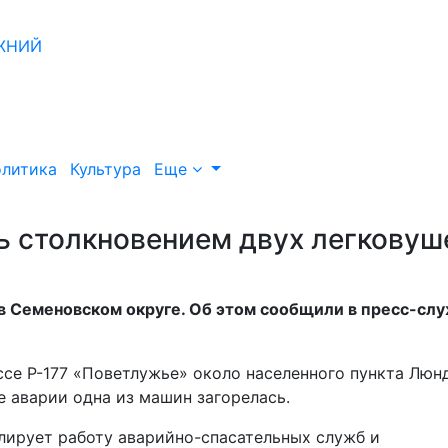
литика
Культура
Еще
ь столкновением двух легковуш
 в Семеновском округе. Об этом сообщили в пресс-сл
ссе Р-177 «Поветлужье» около населенного пункта Люн
 аварии одна из машин загорелась.
лирует работу аварийно-спасательных служб и