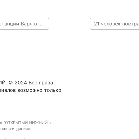
← Иномарка врезалась в сугроб и перевернулась у станции Варя в Нижнем Новгороде
Й. © 2024 Все права
риалов возможно только
тал “ОТКРЫТЫЙ НИЖНИЙ”»
тевое издание».