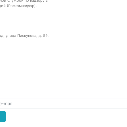
ной службой по надзору в
ций (Роскомнадзор).
, улица Пискунова, д. 59,