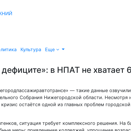
литика
Культура
Еще
дефиците»: в НПАТ не хватает 
жегородпассажиравтотрансе» — такие данные озвучили
тельного Собрания Нижегородской области. Несмотря 
й кризис остаётся одной из главных проблем городской
тенков, ситуация требует комплексного решения. На б
бные меры: привлечение колледжей, упрощение возра