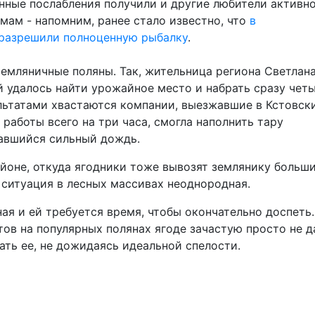
нные послабления получили и другие любители активн
мам - напомним, ранее стало известно, что
в
 разрешили полноценную рыбалку
.
емляничные поляны. Так, жительница региона Светлан
й удалось найти урожайное место и набрать сразу чет
льтатами хвастаются компании, выезжавшие в Кстовск
 работы всего на три часа, смогла наполнить тару
авшийся сильный дождь.
айоне, откуда ягодники тоже вывозят землянику больш
 ситуация в лесных массивах неоднородная.
ая и ей требуется время, чтобы окончательно доспеть.
тов на популярных полянах ягоде зачастую просто не 
ть ее, не дожидаясь идеальной спелости.