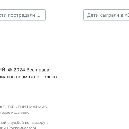
← Свыше 3,7 тысячи жителей Нижегородской области пострадали от укусов клещей
Й. © 2024 Все права
риалов возможно только
тал “ОТКРЫТЫЙ НИЖНИЙ”»
тевое издание».
ной службой по надзору в
ций (Роскомнадзор).