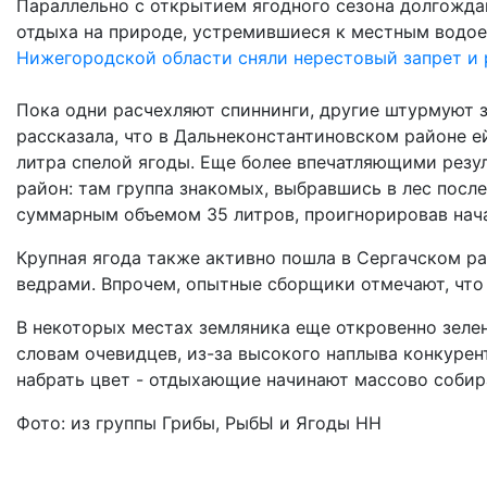
Параллельно с открытием ягодного сезона долгожда
отдыха на природе, устремившиеся к местным водое
Нижегородской области сняли нерестовый запрет и
Пока одни расчехляют спиннинги, другие штурмуют з
рассказала, что в Дальнеконстантиновском районе е
литра спелой ягоды. Еще более впечатляющими резу
район: там группа знакомых, выбравшись в лес после
суммарным объемом 35 литров, проигнорировав нач
Крупная ягода также активно пошла в Сергачском р
ведрами. Впрочем, опытные сборщики отмечают, что
В некоторых местах земляника еще откровенно зелен
словам очевидцев, из-за высокого наплыва конкурен
набрать цвет - отдыхающие начинают массово собира
Фото: из группы Грибы, РыбЫ и Ягоды НН