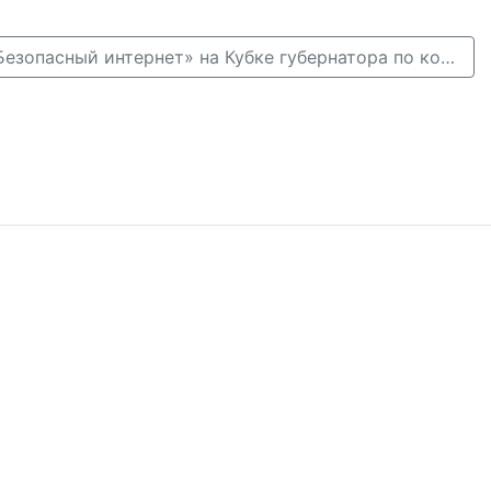
Дети сыграли в «Безопасный интернет» на Кубке губернатора по конному спорту в Нижнем Новгороде →