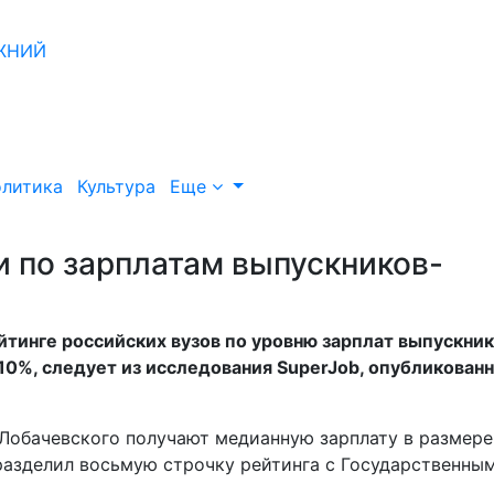
литика
Культура
Еще
и по зарплатам выпускников-
йтинге российских вузов по уровню зарплат выпускни
10%, следует из исследования SuperJob, опубликован
обачевского получают медианную зарплату в размере
разделил восьмую строчку рейтинга с Государственны