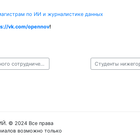
агистрам по ИИ и журналистике данных
ps://vk.com/opennov
!
← ННГУ и Индия наметили новые направления научного сотрудничества
Й. © 2024 Все права
риалов возможно только