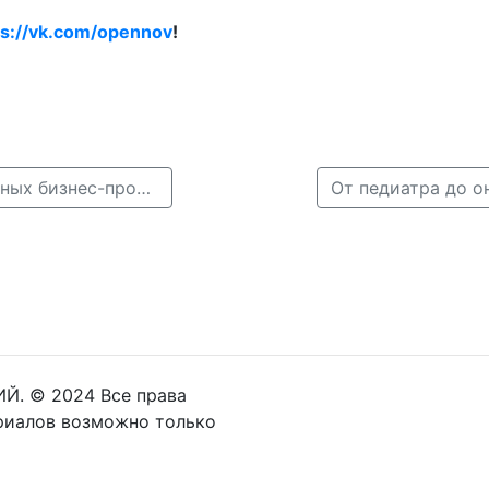
ps://vk.com/opennov
!
← В Нижегородской области поддержат 13 социальных бизнес-проектов
Й. © 2024 Все права
риалов возможно только