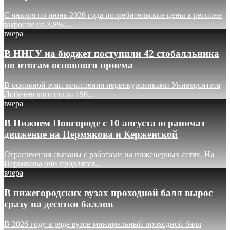
С января по июнь 2026 года потребительские цены в регионе
выросли на 3,8%,...
вчера
В ННГУ на бюджет поступили 42 стобалльника
по итогам основного приема
В основной этап зачисления первокурсниками Университета
Лобачевского стали 196...
вчера
В Нижнем Новгороде с 10 августа ограничат
движение на Пермякова и Керженской
Ограничения связаны с работами на инженерных сетях. На
Пермякова они продлятся...
вчера
В нижегородских вузах проходной балл вырос
сразу на десятки баллов
В 2026 году в ряде вузов минимальный проходной балл