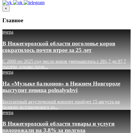
×
Главное
вчера
В Нижегородской области поголовье коров
сократилось почти втрое за 25 лет
С 2000 по 2025 год число коров уменьшилось с 281,7 до 97,7
тысячи, однако прои...
вчера
На «Музыке балконов» в Нижнем Новгороде
выступит певица polnalyubvi
Бесплатный акустический концерт пройдет 15 августа на
балконе исторического зд...
вчера
В Нижегородской области товары и услуги
подорожали на 3,8% за полгода