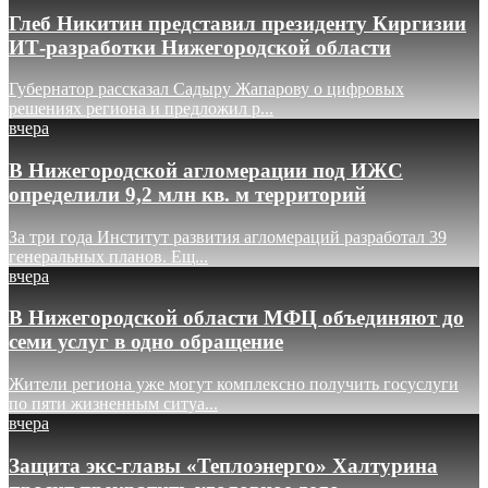
Глеб Никитин представил президенту Киргизии
ИТ-разработки Нижегородской области
Губернатор рассказал Садыру Жапарову о цифровых
решениях региона и предложил р...
вчера
В Нижегородской агломерации под ИЖС
определили 9,2 млн кв. м территорий
За три года Институт развития агломераций разработал 39
генеральных планов. Ещ...
вчера
В Нижегородской области МФЦ объединяют до
семи услуг в одно обращение
Жители региона уже могут комплексно получить госуслуги
по пяти жизненным ситуа...
вчера
Защита экс-главы «Теплоэнерго» Халтурина