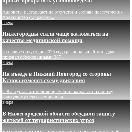
просит прекратить уголовное дело
Адвокаты настаивают на отсутствии состава преступления.
Ходатайство суд рассмо...
вчера
Нижегородцы стали чаще жаловаться на
качество медицинской помощи
За первое полугодие 2026 года региональный минздрав
признал обоснованными 387 ...
вчера
На въезде в Нижний Новгород со стороны
Кстова изменят схему движения
С 8 августа автомобили временно направят по новому
кольцевому пересечению в од...
вчера
В Нижегородской области обсудили защиту
жителей от террористических угроз
На совместном заседании комиссии и оперативного штаба