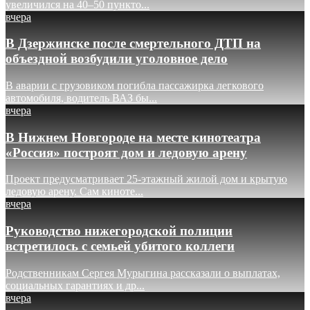
увеличился на 40–50 пункто...
вчера
В Дзержинске после смертельного ДТП на
объездной возбудили уголовное дело
В аварии с грузовиком погибла пассажирка легкового
автомобиля, водитель ВАЗ бы...
вчера
В Нижнем Новгороде на месте кинотеатра
«Россия» построят дом и ледовую арену
Проект предусматривает 25-этажный жилой дом и крытую
ледовую арену. Сам киноте...
вчера
Руководство нижегородской полиции
встретилось с семьей убитого коллеги
Родственникам Сергея Мурыгина рассказали о выплатах,
социальных гарантиях и др...
вчера