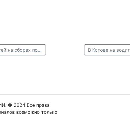
← Следователи выясняют причины недомогания детей на сборах под Нижним Новгородом
Й. © 2024 Все права
риалов возможно только