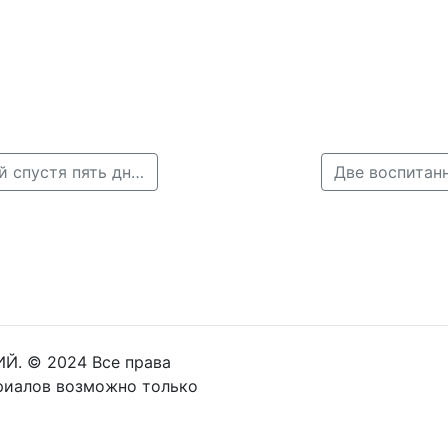
← Пропавшую 16-летнюю нижегородку нашли живой спустя пять дней
Две воспитан
Й. © 2024 Все права
риалов возможно только