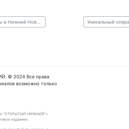
← Поезд &quot;Победы&quot; проследует из Балахны в Нижний Новгород в День Победы
Й. © 2024 Все права
риалов возможно только
тал “ОТКРЫТЫЙ НИЖНИЙ”»
тевое издание».