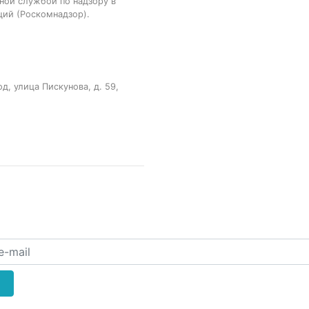
ной службой по надзору в
ций (Роскомнадзор).
, улица Пискунова, д. 59,