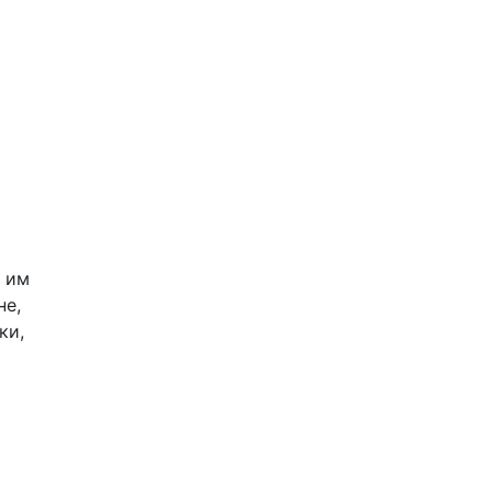
е им
не,
ки,