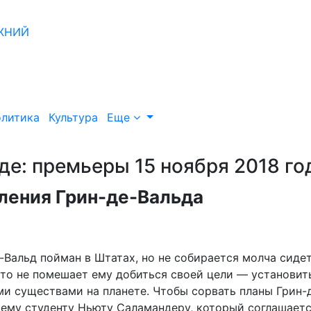
литика
Культура
Еще
е: премьеры 15 ноября 2018 го
ления Грин-де-Вальда
Вальд пойман в Штатах, но не собирается молча сидет
что не помешает ему добиться своей цели — установит
и существами на планете. Чтобы сорвать планы Грин-
ему студенту Ньюту Саламандеру, который соглашает