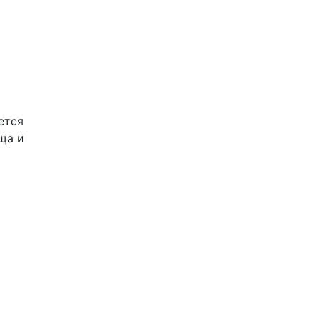
ется
ща и