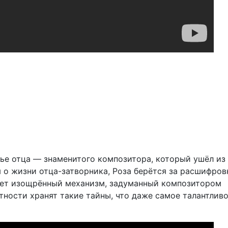
тье отца — знаменитого композитора, который ушёл из
я о жизни отца-затворника, Роза берётся за расшифров
кает изощрённый механизм, задуманный композитором
стности хранят такие тайны, что даже самое талантлив