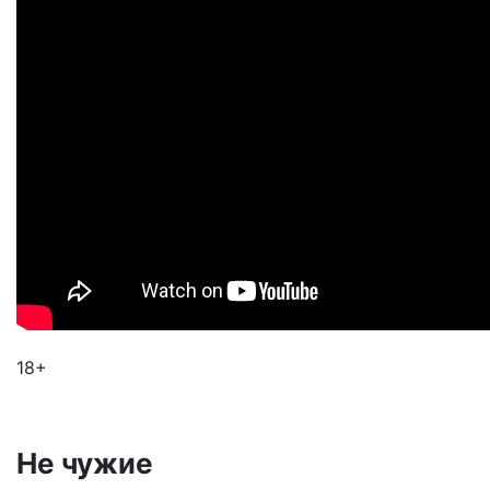
18+
Не чужие