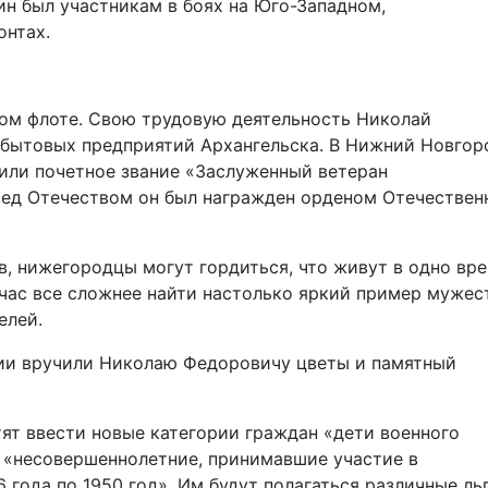
н был участникам в боях на Юго-Западном,
онтах.
ном флоте. Свою трудовую деятельность Николай
 бытовых предприятий Архангельска. В Нижний Новгор
воили почетное звание «Заслуженный ветеран
еред Отечеством он был награжден орденом Отечествен
в, нижегородцы могут гордиться, что живут в одно вре
час все сложнее найти настолько яркий пример мужес
елей.
ии вручили Николаю Федоровичу цветы и памятный
тят ввести новые категории граждан «дети военного
е «несовершеннолетние, принимавшие участие в
 года по 1950 год». Им будут полагаться различные ль