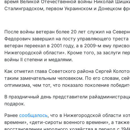
время Великой Отечественной войны Николай Шишки
Сталинградском, первом Украинском и Донецком фр
После войны ветеран более 20 лет служил на Север
Федорович завершил на посту управляющего треста
ветеран переехал в 2001 году, а в 2009-м ему прис
Нижегородской области». Кроме того, за заслуги п
войны II степени и медалями.
Как отметил глава Советского района Сергей Колото
таким замечательным человеком. По его словам, сей
оптимизма, чем тот, что показало поколение победит
В праздничный день представители райадминистрац
подарок.
Ранее
сообщалось
, что в Нижегородской области хо
времени», «дети-сироты военного времени», а такж
восстановлении народного хозяйства в период с 1946