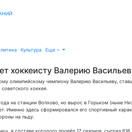
литика
Культура
Еще
лет хоккеисту Валерию Васильев
тному олимпийскому чемпиону Валерию Васильеву, ста
 советского хоккея.
года на станции Волхово, но вырос в Горьком (ныне Н
 лет. Именно здесь сформировался его спортивный харак
ороны на льду.
о», в составе которого провёл 17 сезонов, сыграл 616