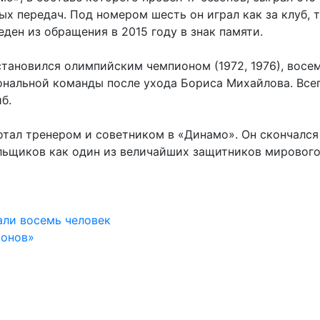
ых передач. Под номером шесть он играл как за клуб, т
ен из обращения в 2015 году в знак памяти.
тановился олимпийским чемпионом (1972, 1976), восе
ональной команды после ухода Бориса Михайлова. Все
б.
отал тренером и советником в «Динамо». Он скончался
ельщиков как один из величайших защитников мировог
али восемь человек
конов»