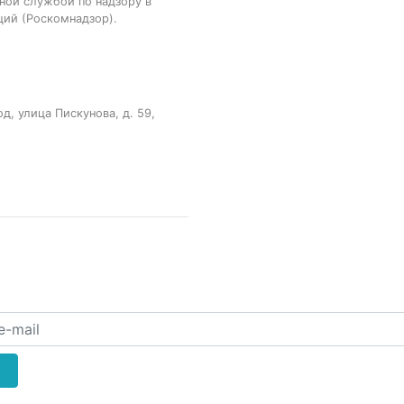
ной службой по надзору в
ций (Роскомнадзор).
, улица Пискунова, д. 59,