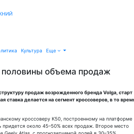
литика
Культура
Еще
о половины объема продаж
структуру продаж возрожденного бренда Volga, старт
я ставка делается на сегмент кроссоверов, в то врем
анскому кроссоверу K50, построенному на платформе
ль придется около 45–50% всех продаж. Второе место
 Geely Atlas, с прогнозируемой долей в 30–35%.