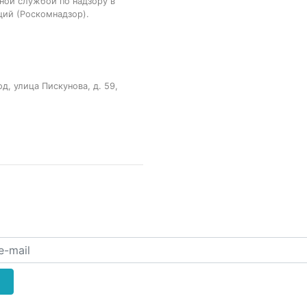
ной службой по надзору в
ций (Роскомнадзор).
, улица Пискунова, д. 59,