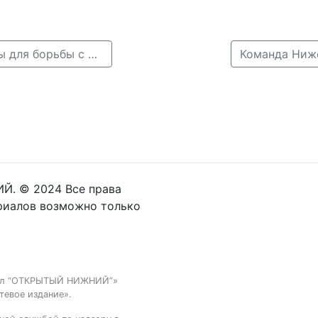
← На нижегородских кладбищах установили камеры для борьбы с вандалами
Команда Ниже
Й. © 2024 Все права
риалов возможно только
тал “ОТКРЫТЫЙ НИЖНИЙ”»
тевое издание».