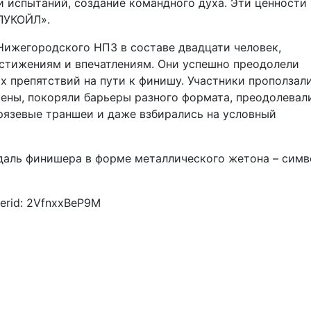
 испытаний, создание командного духа. Эти ценности
ЛУКОЙЛ».
Нижегородского НПЗ в составе двадцати человек,
стижениям и впечатлениям. Они успешно преодолели
 препятствий на пути к финишу. Участники проползал
тены, покоряли барьеры разного формата, преодолевал
грязевые траншеи и даже взбирались на условный
едаль финишера в форме металлического жетона – симв
erid: 2VfnxxBeP9M