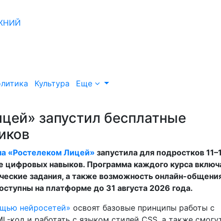
литика
Культура
Еще
ицей» запустил бесплатные
иков
ма «Ростелеком Лицей»
запустила для подростков 11–
ие цифровых навыков. Программа каждого курса включ
ческие задания, а также возможность онлайн-общения
ступны на платформе до 31 августа 2026 года.
ощью нейросетей»
освоят базовые принципы работы с
L-код и работать с языком стилей CSS, а также смогу