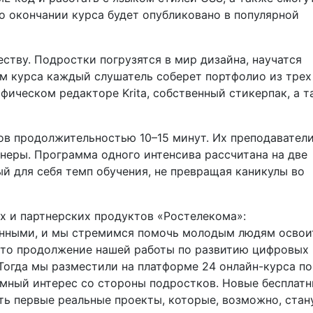
о окончании курса будет опубликовано в популярной
тву. Подростки погрузятся в мир дизайна, научатся
ам курса каждый слушатель соберет портфолио из трех
фическом редакторе Krita, собственный стикерпак, а 
ов продолжительностью 10–15 минут. Их преподавател
неры. Программа одного интенсива рассчитана на две
й для себя темп обучения, не превращая каникулы во
х и партнерских продуктов «Ростелекома»:
анными, и мы стремимся помочь молодым людям освои
 это продолжение нашей работы по развитию цифровых
Тогда мы разместили на платформе 24 онлайн-курса по
мный интерес со стороны подростков. Новые бесплат
ть первые реальные проекты, которые, возможно, стан