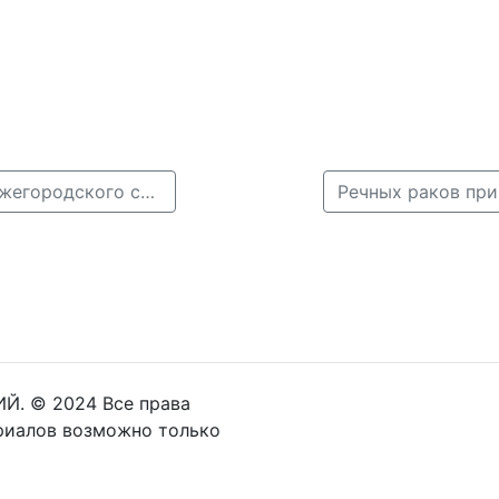
← Марк Эйдельштейн залез на ограду закрытого нижегородского стадиона «Водник»
Й. © 2024 Все права
риалов возможно только