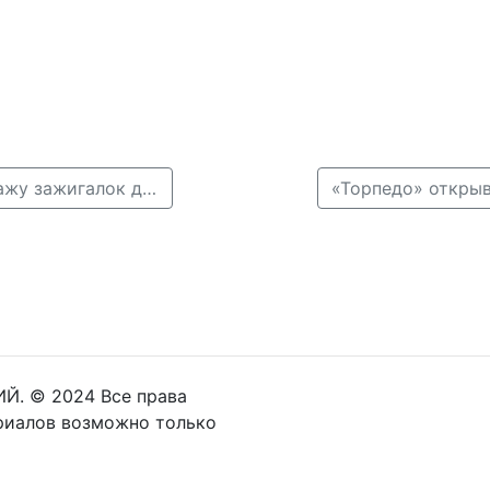
← В Нижнем Новгороде с 1 сентября запретят продажу зажигалок детям
Й. © 2024 Все права
риалов возможно только