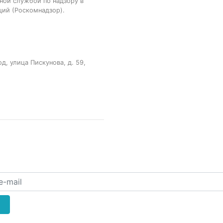
ной службой по надзору в
ций (Роскомнадзор).
, улица Пискунова, д. 59,