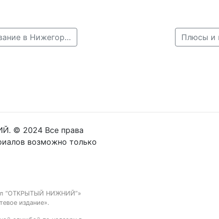
← Опустевший поселок прекращает свое существование в Нижегородской области
Плюсы и 
Й. © 2024 Все права
риалов возможно только
тал “ОТКРЫТЫЙ НИЖНИЙ”»
тевое издание».