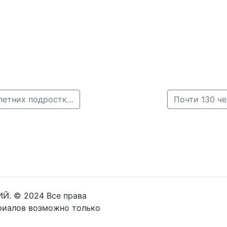
← В Нижегородской области разыскивают двух 15-летних подростков
Почти 130 ч
Й. © 2024 Все права
риалов возможно только