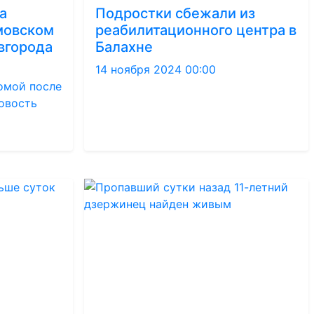
а
Подростки сбежали из
мовском
реабилитационного центра в
вгорода
Балахне
14 ноября 2024 00:00
омой после
новость