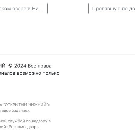
← Ребенок провалился под тонкий лед на Бурнаковском озере в Нижнем Новгороде
Пропавшую по до
Й. © 2024 Все права
риалов возможно только
тал “ОТКРЫТЫЙ НИЖНИЙ”»
тевое издание».
ной службой по надзору в
ций (Роскомнадзор).