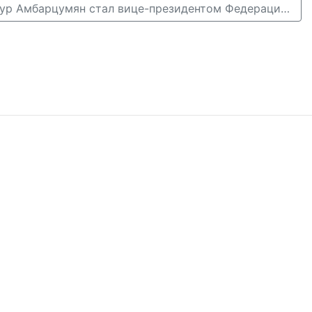
Нижегородец Артур Амбарцумян стал вице-президентом Федерации киберспорта РФ →