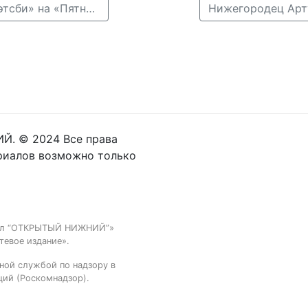
← Нижегородская пара сыграла свадьбу в стиле «Гэтсби» на «Пятнице!»
Й. © 2024 Все права
риалов возможно только
тал “ОТКРЫТЫЙ НИЖНИЙ”»
тевое издание».
ной службой по надзору в
ций (Роскомнадзор).