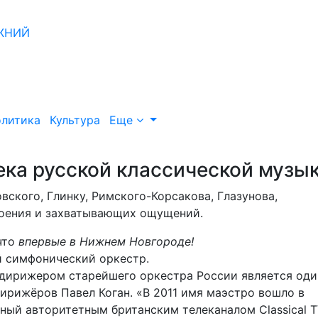
литика
Культура
Еще
ека русской классической музы
ского, Глинку, Римского-Корсакова, Глазунова,
роения и захватывающих ощущений.
что
впервые в Нижнем Новгороде!
 симфонический оркестр.
 дирижером старейшего оркестра России является оди
рижёров Павел Коган. «В 2011 имя маэстро вошло в
ный авторитетным британским телеканалом Classical 