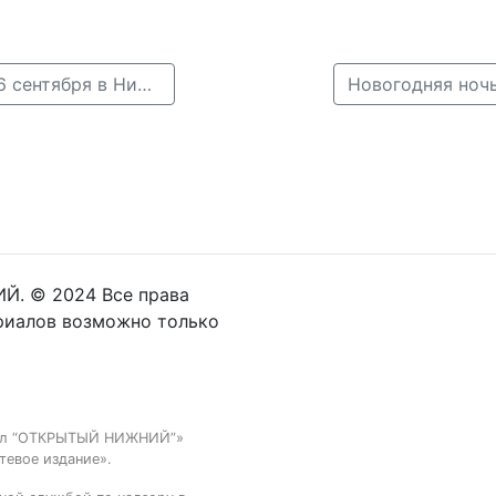
← 7-ая выставка Навигатор Поступления пройдет 16 сентября в Нижнем Новгороде
Новогодняя ноч
Й. © 2024 Все права
риалов возможно только
тал “ОТКРЫТЫЙ НИЖНИЙ”»
тевое издание».