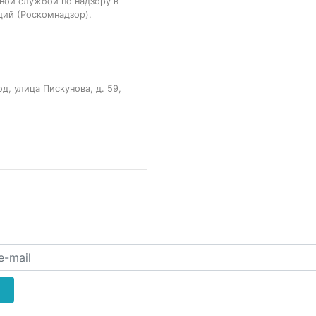
ной службой по надзору в
ций (Роскомнадзор).
, улица Пискунова, д. 59,