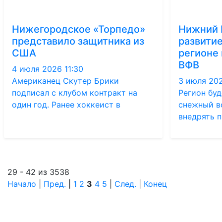
Нижегородское «Торпедо»
Нижний 
представило защитника из
развитие
США
регионе 
ВФВ
4 июля 2026 11:30
Американец Скутер Брики
3 июля 202
подписал с клубом контракт на
Регион бу
один год. Ранее хоккеист в
снежный в
внедрять 
29 - 42 из 3538
Начало
|
Пред.
|
1
2
3
4
5
|
След.
|
Конец