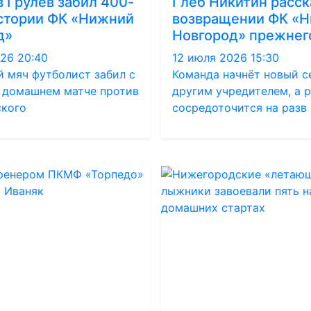
 Грулёв забил 400-
Глеб Никитин расск
истории ФК «Нижний
возвращении ФК «
д»
Новгород» прежнег
26 20:40
12 июля 2026 15:30
 мяч футболист забил с
Команда начнёт новый с
в домашнем матче против
другим учредителем, а 
ского
сосредоточится на разв