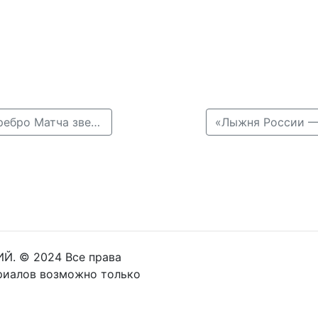
← Игроки нижегородского «Торпедо» завоевали серебро Матча звезд КХЛ
Й. © 2024 Все права
риалов возможно только