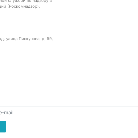
ной службой по надзору в
ций (Роскомнадзор).
, улица Пискунова, д. 59,