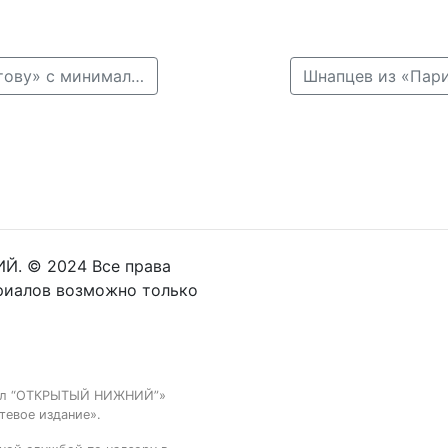
← Домашнее поражение: «Пари НН» проиграл «Ростову» с минимальным счётом
Й. © 2024 Все права
риалов возможно только
тал “ОТКРЫТЫЙ НИЖНИЙ”»
тевое издание».