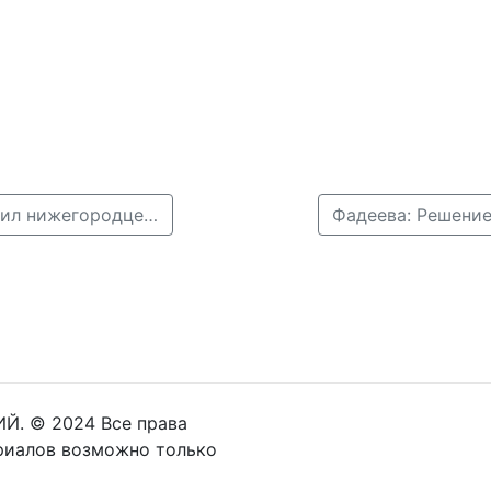
← Мэр Нижнего Новгород Владимир Панов поздравил нижегородцев с Международным днем театра
Й. © 2024 Все права
риалов возможно только