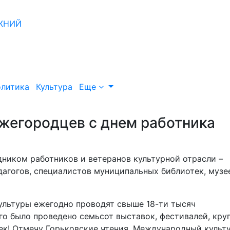
литика
Культура
Еще
жегородцев с днем работника
ником работников и ветеранов культурной отрасли –
дагогов, специалистов муниципальных библиотек, музе
культуры ежегодно проводят свыше 18-ти тысяч
ого было проведено семьсот выставок, фестивалей, кру
ек! Отмечу Горьковские чтения, Международный культ