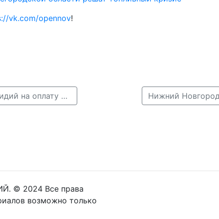
s://vk.com/opennov
!
← Нижегородцам пересчитают нормативы для субсидий на оплату ЖКУ
Й. © 2024 Все права
риалов возможно только