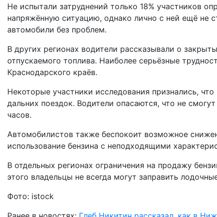
Не испытали затруднений только 18% участников оп
напряжённую ситуацию, однако лично с ней ещё не с
автомобили без проблем.
В других регионах водители рассказывали о закрыт
отпускаемого топлива. Наиболее серьёзные труднос
Краснодарского краёв.
Некоторые участники исследования признались, что 
дальних поездок. Водители опасаются, что не смогут
часов.
Автомобилистов также беспокоит возможное снижени
использование бензина с неподходящими характерис
В отдельных регионах ограничения на продажу бензи
этого владельцы не всегда могут заправить лодочн
Фото: istock
Ранее в новостях:
Глеб Никитин рассказал, как в Ни