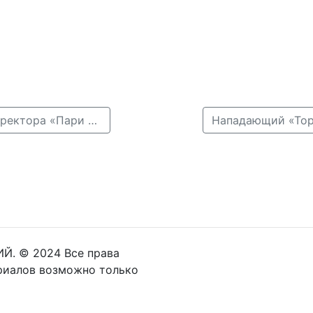
← Карасёв сообщил об уходе Рыкова с поста замдиректора «Пари НН»
Й. © 2024 Все права
риалов возможно только