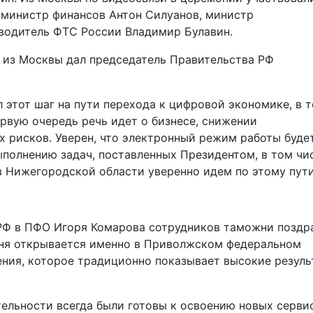
 министр финансов Антон Силуанов, министр
водитель ФТС России Владимир Булавин.
 из Москвы дал председатель Правительства РФ
этот шаг на пути перехода к цифровой экономике, в 
первую очередь речь идет о бизнесе, снижении
 рисков. Уверен, что электронный режим работы буде
ыполнению задач, поставленных Президентом, в том чи
в Нижегородской области уверенно идем по этому пути
РФ в ПФО Игоря Комарова сотрудников таможни поздр
жня открывается именно в Приволжском федеральном
ения, которое традиционно показывает высокие резуль
ельности всегда были готовы к освоению новых серви