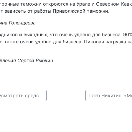
ктронные таможни откроются на Урале и Северном Кавк
дут зависеть от работы Приволжской таможни.
яна Голендеева
дников и выходных, что очень удобно для бизнеса. 90
 также очень удобно для бизнеса. Пиковая нагрузка н
вления Сергей Рыбкин
← Глеб Никитин: «В бюджете региона удалось предусмотреть средства на участие в реализации национальных проектов»