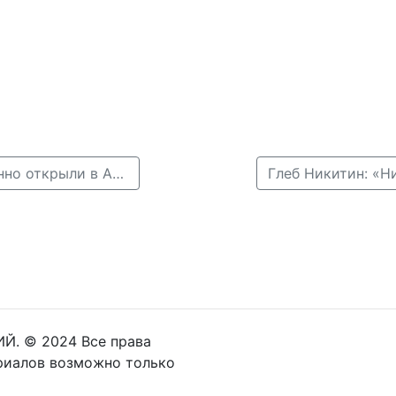
← Памятник Павлу Ивановичу Пландину торжественно открыли в Арзамасе
Й. © 2024 Все права
риалов возможно только