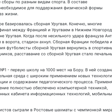
 сборы по разным видам спорта. В составе
 необходимое для поддержания физической формы
аз жизни.
азировалась сборная Уругвая. Конечно, многие
уфинал между Францией и Уругваем в Нижнем Новгород
 Уругвая. Когда после несильного удара француза Ан
 в ворота, стадион ахнул. Сборная Франции победила 
ия футболисты сборной Уругвая вернулись в спортивн
ников, расставание со сборной Уругвая стало печальн
1 - первую школу на 1000 мест на Бору. В ней создан
льная среда с широким применением новых технологи
ции и содержании педагогического процесса. Примен
ение полностью обеспечено компьютерной техникой,
енных кабинета информационных технологий, мобильн
истов сыграли в Ростовые шахматы с чемпионкой мир