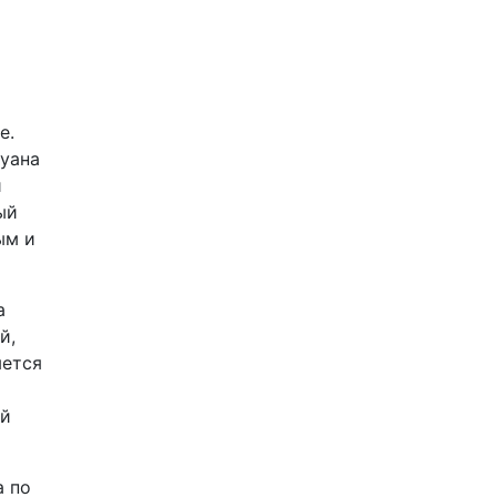
е.
туана
и
ый
ым и
а
й,
яется
ый
а по