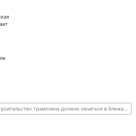
ская
ает
ли
Глеб Никитин: «Строительство трамплина должно начаться в ближайшее время» →