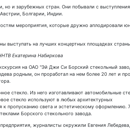
, но и зарубежных стран. Они побывали с выступлени
 Австрии, Болгарии, Индии.
гостям мероприятия, которые дружно аплодировали ю
жны выступать на лучших концертных площадках страны
ННТВ Екатерина Набиркова
кскурсия на ОАО "Эй Джи Си Борский стекольный завод
едева родным, он проработал на нем более 20 лет и пр
тора.
ное стекло. Из него изготавливают автомобильные сте
овое стекло используют в любых архитектурных
я к пропусканию света и эстетическому оформлению. 
теклами Борского стекольного завода.
 предприятия, журналисты окружили Евгения Лебедева