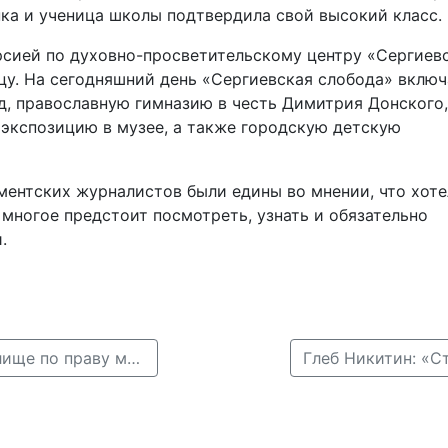
а и ученица школы подтвердила свой высокий класс.
сией по духовно-просветительскому центру «Сергиев
у. На сегодняшний день «Сергиевская слобода» включ
д, православную гимназию в честь Димитрия Донского,
экспозицию в музее, а также городскую детскую
тских журналистов были едины во мнении, что хоте
 многое предстоит посмотреть, узнать и обязательно
ти.
← Глеб Никитин: «Нижегородское театральное училище по праву можно назвать одним из культурных центров региона»