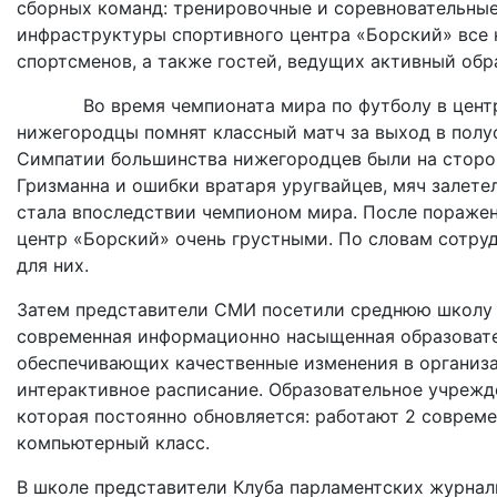
сборных команд: тренировочные и соревновательные
инфраструктуры спортивного центра «Борский» все
спортсменов, а также гостей, ведущих активный обр
Во время чемпионата мира по футболу в центре б
нижегородцы помнят классный матч за выход в пол
Симпатии большинства нижегородцев были на стороне
Гризманна и ошибки вратаря уругвайцев, мяч залетел
стала впоследствии чемпионом мира. После поражен
центр «Борский» очень грустными. По словам сотруд
для них.
Затем представители СМИ посетили среднюю школу №
современная информационно насыщенная образовате
обеспечивающих качественные изменения в организа
интерактивное расписание. Образовательное учрежд
которая постоянно обновляется: работают 2 соврем
компьютерный класс.
В школе представители Клуба парламентских журнал