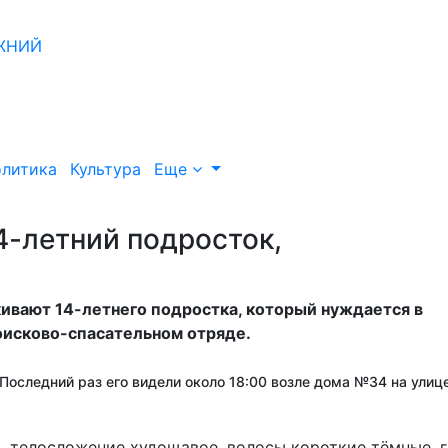
литика
Культура
Еще
4-летний подросток,
ивают 14-летнего подростка, который нуждается в
оисково-спасательном отряде.
Последний раз его видели около 18:00 возле дома №34 на улиц
в, телосложение худощавое, волосы короткие тёмные, г